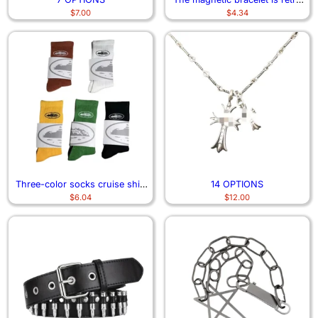
$
7.00
$
4.34
and fashionable 1450
Three-color socks cruise ship
14 OPTIONS
$
6.04
$
12.00
6491