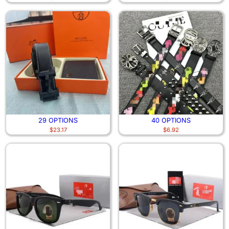
29 OPTIONS
40 OPTIONS
$
23.17
$
6.92