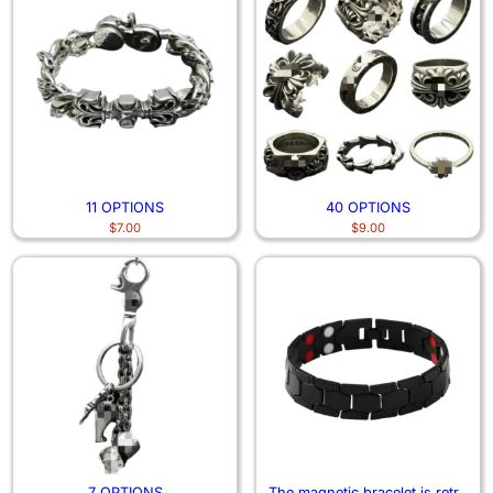
11 OPTIONS
40 OPTIONS
$
7.00
$
9.00
7 OPTIONS
The magnetic bracelet is retro